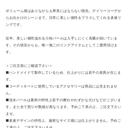
ボリューム感はありながらも華美にはならない指先。デイリーコーデか
らお出かけのシーンまで、日常に美しい個性をプラスしてくれる多連リ
ングです。
近年、美しい個性溢れる小粒パールは入手しにくく高騰が続いていま
す。その状況からも、唯一無二のリングアイテムとしてご愛用頂けま
す。
＜ご注文前にご確認下さい＞
■ハンドメイドで製作しているため、仕上がりには若干の差異が生じま
す。
■コーディネートに使用しているアクセサリーは商品には含まれませ
ん。
■淡水パールは素材の特性上若干の擦れやわずかな欠けなどがございま
す。また全て照りや艶感が異なります。予めご了承の上、ご注文下さい
ませ。
■多連デザインの特性上、厳密なサイズ感には仕上がりません。予めご
了承の上、ご注文下さいませ。