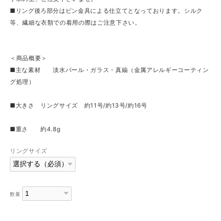
■リング後ろ部分はピン金具による仕立てとなっております。シルク
等、繊細な衣類での着用の際はご注意下さい。
＜商品概要＞
■主な素材 淡水パール・ガラス・真鍮（金属アレルギーコーティン
グ処理）
■大きさ リングサイズ 約11号/約13号/約16号
■重さ 約4.8g
リングサイズ
数量