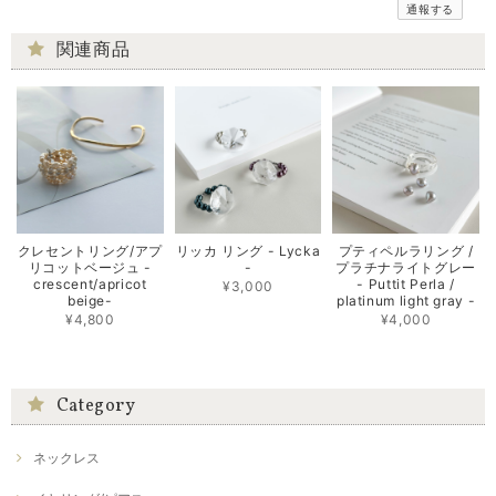
通報する
関連商品
クレセントリング/アプ
リッカ リング - Lycka
プティペルラリング /
リコットベージュ -
-
プラチナライトグレー
crescent/apricot
- Puttit Perla /
¥3,000
beige-
platinum light gray -
¥4,800
¥4,000
Category
ネックレス