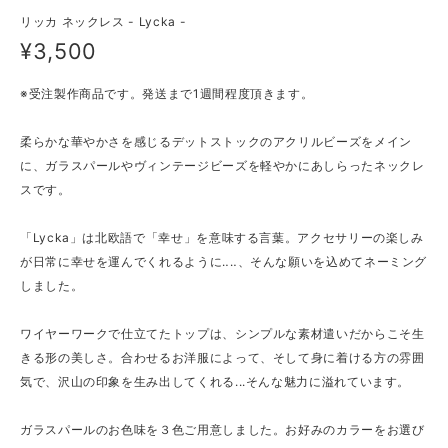
リッカ ネックレス - Lycka -
¥3,500
※受注製作商品です。発送まで1週間程度頂きます。
柔らかな華やかさを感じるデットストックのアクリルビーズをメイン
に、ガラスパールやヴィンテージビーズを軽やかにあしらったネックレ
スです。
「Lycka」は北欧語で「幸せ」を意味する言葉。アクセサリーの楽しみ
が日常に幸せを運んでくれるように‥‥、そんな願いを込めてネーミング
しました。
ワイヤーワークで仕立てたトップは、シンプルな素材遣いだからこそ生
きる形の美しさ。合わせるお洋服によって、そして身に着ける方の雰囲
気で、沢山の印象を生み出してくれる...そんな魅力に溢れています。
ガラスパールのお色味を３色ご用意しました。お好みのカラーをお選び