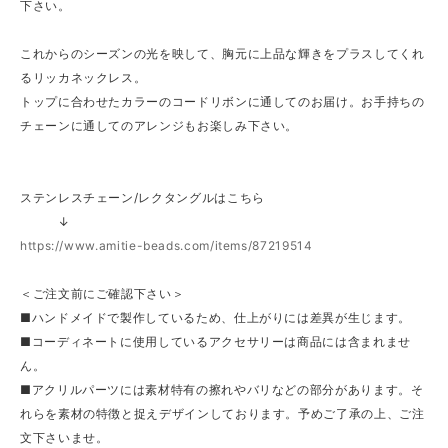
下さい。
これからのシーズンの光を映して、胸元に上品な輝きをプラスしてくれ
るリッカネックレス。
トップに合わせたカラーのコードリボンに通してのお届け。お手持ちの
チェーンに通してのアレンジもお楽しみ下さい。
ステンレスチェーン/レクタングルはこちら
↓
https://www.amitie-beads.com/items/87219514
＜ご注文前にご確認下さい＞
■ハンドメイドで製作しているため、仕上がりには差異が生じます。
■コーディネートに使用しているアクセサリーは商品には含まれませ
ん。
■アクリルパーツには素材特有の擦れやバリなどの部分があります。そ
れらを素材の特徴と捉えデザインしております。予めご了承の上、ご注
文下さいませ。