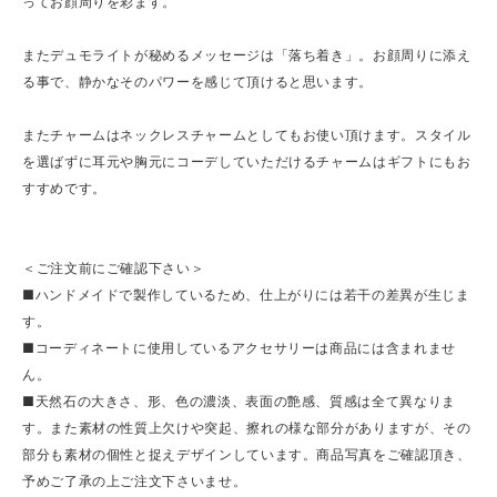
ってお顔周りを彩ます。
またデュモライトが秘めるメッセージは「落ち着き」。お顔周りに添え
る事で、静かなそのパワーを感じて頂けると思います。
またチャームはネックレスチャームとしてもお使い頂けます。スタイル
を選ばずに耳元や胸元にコーデしていただけるチャームはギフトにもお
すすめです。
＜ご注文前にご確認下さい＞
■ハンドメイドで製作しているため、仕上がりには若干の差異が生じま
す。
■コーディネートに使用しているアクセサリーは商品には含まれませ
ん。
■天然石の大きさ、形、色の濃淡、表面の艶感、質感は全て異なりま
す。また素材の性質上欠けや突起、擦れの様な部分がありますが、その
部分も素材の個性と捉えデザインしています。商品写真をご確認頂き、
予めご了承の上ご注文下さいませ。