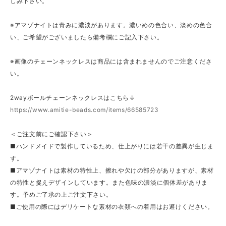
しみ下さい。
※アマゾナイトは青みに濃淡があります。濃いめの色合い、淡めの色合
い、ご希望がございましたら備考欄にご記入下さい。
※画像のチェーンネックレスは商品には含まれませんのでご注意くださ
い。
2wayボールチェーンネックレスはこちら↓
https://www.amitie-beads.com/items/66585723
＜ご注文前にご確認下さい＞
■ハンドメイドで製作しているため、仕上がりには若干の差異が生じま
す。
■アマゾナイトは素材の特性上、擦れや欠けの部分がありますが、素材
の特性と捉えデザインしています。また色味の濃淡に個体差がありま
す。予めご了承の上ご注文下さい。
■ご使用の際にはデリケートな素材の衣類への着用はお避けください。