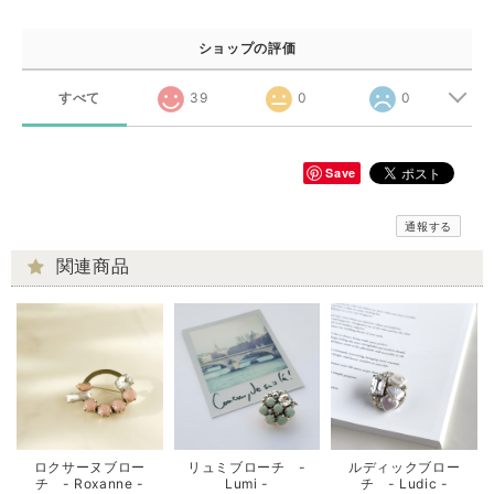
ショップの評価
すべて
39
0
0
Save
通報する
関連商品
ロクサーヌブロー
リュミブローチ -
ルディックブロー
チ - Roxanne -
Lumi -
チ - Ludic -