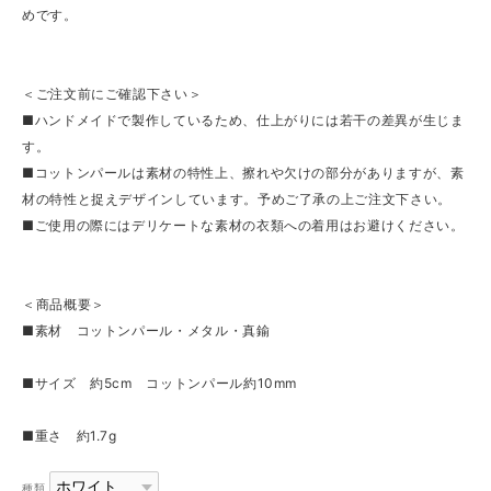
めです。
＜ご注文前にご確認下さい＞
■ハンドメイドで製作しているため、仕上がりには若干の差異が生じま
す。
■コットンパールは素材の特性上、擦れや欠けの部分がありますが、素
材の特性と捉えデザインしています。予めご了承の上ご注文下さい。
■ご使用の際にはデリケートな素材の衣類への着用はお避けください。
＜商品概要＞
■素材 コットンパール・メタル・真鍮
■サイズ 約5cm コットンパール約10mm
■重さ 約1.7g
種類