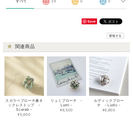
すべて
39
0
0
Save
通報する
関連商品
スカラベブローチ兼ネ
リュミブローチ -
ルディックブロー
ックレストップ -
Lumi -
チ - Ludic -
Scarab -
¥6,500
¥6,800
¥5,600