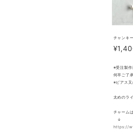
チャンキーフ
¥1,4
※受注製
何卒ご了
※ピアス
太めのラ
チャーム
↓
https://