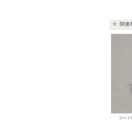
関連
フープピ