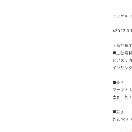
ニッケル
※2023
＜商品概
■主な素
ピアス：
イヤリン
■長さ
フープの大
太さ 約3
■重さ
約2.4g (1