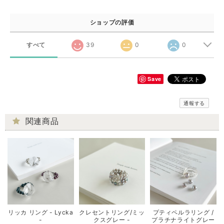
ショップの評価
すべて
39
0
0
Save
通報する
関連商品
リッカ リング - Lycka
クレセントリング/ミッ
プティペルラリング /
-
クスグレー -
プラチナライトグレー