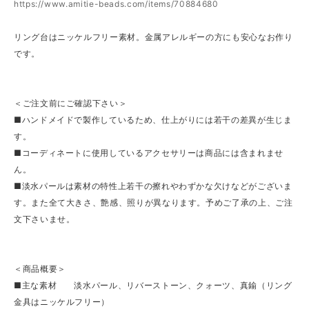
https://www.amitie-beads.com/items/70884680
リング台はニッケルフリー素材。金属アレルギーの方にも安心なお作り
です。
＜ご注文前にご確認下さい＞
■ハンドメイドで製作しているため、仕上がりには若干の差異が生じま
す。
■コーディネートに使用しているアクセサリーは商品には含まれませ
ん。
■淡水パールは素材の特性上若干の擦れやわずかな欠けなどがございま
す。また全て大きさ、艶感、照りが異なります。予めご了承の上、ご注
文下さいませ。
＜商品概要＞
■主な素材 淡水パール、リバーストーン、クォーツ、真鍮（リング
金具はニッケルフリー）