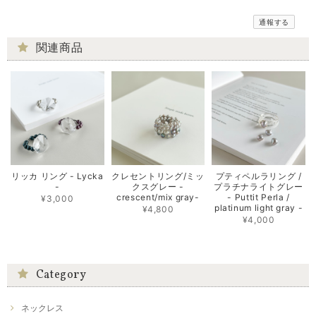
通報する
関連商品
リッカ リング - Lycka
クレセントリング/ミッ
プティペルラリング /
-
クスグレー -
プラチナライトグレー
crescent/mix gray-
- Puttit Perla /
¥3,000
platinum light gray -
¥4,800
¥4,000
Category
ネックレス